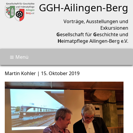
Geschichtsverein Ailingen-Berg
GGH-
Ailingen
-
Berg
Vorträge, Ausstellungen und
Exkursionen
G
esellschaft für
G
eschichte und
H
eimatpflege Ailingen-Berg e.V.
Menü
🏡
Termine
Eisenbahngeschichte Friedri
Martin Kohler
|
15. Oktober 2019
Aktuell
Über uns
Archiv
Kontakt
🔎