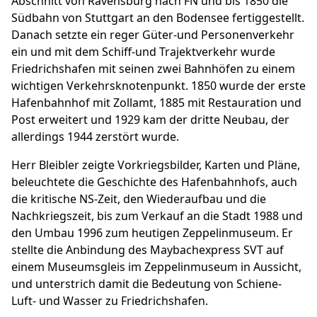
Abschnitt von Ravensburg nach FN und bis 1850 die
Südbahn von Stuttgart an den Bodensee fertiggestellt.
Danach setzte ein reger Güter-und Personenverkehr
ein und mit dem Schiff-und Trajektverkehr wurde
Friedrichshafen mit seinen zwei Bahnhöfen zu einem
wichtigen Verkehrsknotenpunkt. 1850 wurde der erste
Hafenbahnhof mit Zollamt, 1885 mit Restauration und
Post erweitert und 1929 kam der dritte Neubau, der
allerdings 1944 zerstört wurde.
Herr Bleibler zeigte Vorkriegsbilder, Karten und Pläne,
beleuchtete die Geschichte des Hafenbahnhofs, auch
die kritische NS-Zeit, den Wiederaufbau und die
Nachkriegszeit, bis zum Verkauf an die Stadt 1988 und
den Umbau 1996 zum heutigen Zeppelinmuseum. Er
stellte die Anbindung des Maybachexpress SVT auf
einem Museumsgleis im Zeppelinmuseum in Aussicht,
und unterstrich damit die Bedeutung von Schiene-
Luft- und Wasser zu Friedrichshafen.