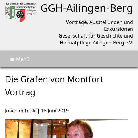
Geschichtsverein Ailingen-Berg
GGH-
Ailingen
-
Berg
Vorträge, Ausstellungen und
Exkursionen
G
esellschaft für
G
eschichte und
H
eimatpflege Ailingen-Berg e.V.
Menü
🏡
Termine
Die Grafen von Montfort
Die Grafen von Montfort -
Aktuell
Über uns
Vortrag
Archiv
Kontakt
🔎
Joachim Frick
|
18.Juni 2019