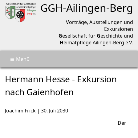
Geschichtsverein Ailingen-Berg
GGH-
Ailingen
-
Berg
Vorträge, Ausstellungen und
Exkursionen
G
esellschaft für
G
eschichte und
H
eimatpflege Ailingen-Berg e.V.
Menü
🏡
Termine
Hermann Hesse
Hermann Hesse - Exkursion
Aktuell
Über uns
nach Gaienhofen
Archiv
Kontakt
🔎
Joachim Frick
|
30. Juli 2030
Der