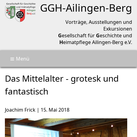
Geschichtsverein Ailingen-Berg
GGH-
Ailingen
-
Berg
Vorträge, Ausstellungen und
Exkursionen
G
esellschaft für
G
eschichte und
H
eimatpflege Ailingen-Berg e.V.
Menü
🏡
Termine
Das Mittelalter
Das Mittelalter - grotesk und
Aktuell
Über uns
fantastisch
Archiv
Kontakt
🔎
Joachim Frick
|
15. Mai 2018