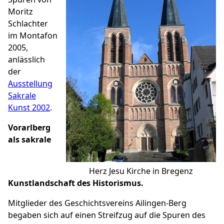
Moritz
Schlachter
im Montafon
2005,
anlässlich
der
Ausstellung
Sakrale
Kunst 2002
.
Vorarlberg
als sakrale
Herz Jesu Kirche in Bregenz
Kunstlandschaft des Historismus.
Mitglieder des Geschichtsvereins Ailingen-Berg
begaben sich auf einen Streifzug auf die Spuren des