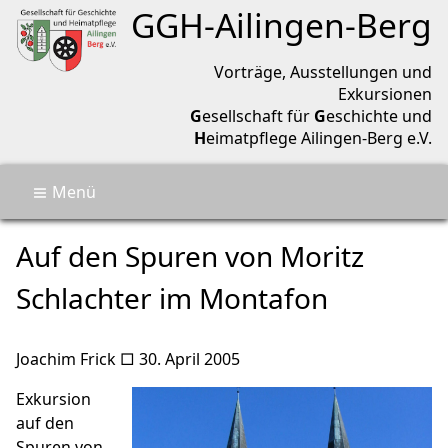
Geschichtsverein Ailingen-Berg
GGH-
Ailingen
-
Berg
Vorträge, Ausstellungen und
Exkursionen
G
esellschaft für
G
eschichte und
H
eimatpflege Ailingen-Berg e.V.
Menü
🏡
Termine
Auf den Spuren von Moritz S
Auf den Spuren von Moritz
Aktuell
Über uns
Schlachter im Montafon
Archiv
Kontakt
🔎
Joachim Frick
□
30. April 2005
Exkursion
auf den
Spuren von